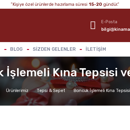
"Kişiye özel ürünlerde hazırlama süresi
15-20
gündür."
E-Posta
bilgi@kinam
Z
BLOG
SIZDEN GELENLER
İLETIŞIM
 İşlemeli Kına Tepsisi v
a
Ürünlerimiz
Tepsi & Sepet
Boncuk İşlemeli Kına Tepsis