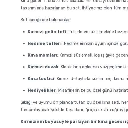
Kına gecenizi unutulmaz kılacak, her detayı özenle ha
tasarımlarla hazırlanan bu set, ihtiyacınız olan tüm mal
Set içeriğinde bulunanlar:
Kırmızı gelin tefi
: Tüllerle ve süslemelerle bezenm
Nedime tefleri
: Nedimelerinizin uyum içinde görü
Kına mumları
: Kırmızı süslemeli, loş ışığıyla gece
Kırmızı duvak
: Klasik kına anlarının vazgeçilmezi,
Kına testisi
: Kırmızı detaylarla süslenmiş, kırma r
Hediyelikler
: Misafirlerinize bu özel günü hatırlat
Şıklığı ve uyumu ön planda tutan bu özel kına seti, h
tamamlayacak şekilde tasarlandığı için ekstra uğraş ger
Kırmızının büyüsüyle parlayan bir kına gecesi iç