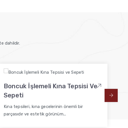
e dahildir.
Boncuk İşlemeli Kına Tepsisi Ve
Pü
Sepeti
Kın
par
Kına tepsileri, kına gecelerinin önemli bir
parçasıdır ve estetik görünüm...