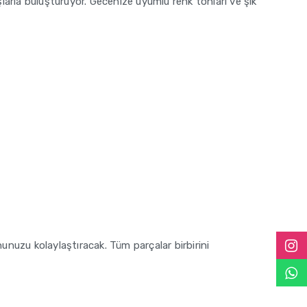
larla buluşturuyor. Gecenize uyumlu renk tonları ve şık
nuzu kolaylaştıracak. Tüm parçalar birbirini