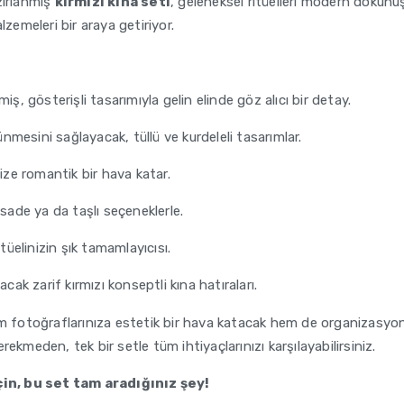
zırlanmış
kırmızı kına seti
, geleneksel ritüelleri modern dokunuş
zemeleri bir araya getiriyor.
iş, gösterişli tasarımıyla gelin elinde göz alıcı bir detay.
nmesini sağlayacak, tüllü ve kurdeleli tasarımlar.
nize romantik bir hava katar.
 sade ya da taşlı seçeneklerle.
itüelinizin şık tamamlayıcısı.
acak zarif kırmızı konseptli kına hatıraları.
em fotoğraflarınıza estetik bir hava katacak hem de organizasyonu
ekmeden, tek bir setle tüm ihtiyaçlarınızı karşılayabilirsiniz.
in, bu set tam aradığınız şey!