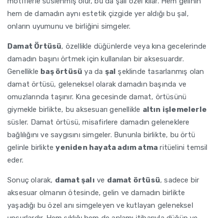
motiflerle süslenmiş olur, bu da şalı özel kılar. Hem gelinin
hem de damadın aynı estetik çizgide yer aldığı bu şal,
onların uyumunu ve birliğini simgeler.
Damat Örtüsü
, özellikle düğünlerde veya kına gecelerinde
damadın başını örtmek için kullanılan bir aksesuardır.
Genellikle
baş örtüsü
ya da
şal
şeklinde tasarlanmış olan
damat örtüsü, geleneksel olarak damadın başında ve
omuzlarında taşınır. Kına gecesinde damat, örtüsünü
giymekle birlikte, bu aksesuarı genellikle
altın işlemelerle
süsler. Damat örtüsü, misafirlere damadın geleneklere
bağlılığını ve saygısını simgeler. Bununla birlikte, bu örtü
gelinle birlikte
yeniden hayata adım atma
ritüelini temsil
eder.
Sonuç olarak,
damat şalı
ve
damat örtüsü
, sadece bir
aksesuar olmanın ötesinde, gelin ve damadın birlikte
yaşadığı bu özel anı simgeleyen ve kutlayan geleneksel